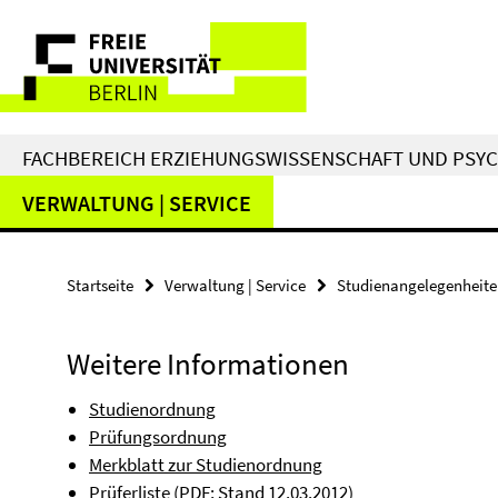
Springe
Service-
direkt
zu
Navigation
Inhalt
FACHBEREICH ERZIEHUNGSWISSENSCHAFT UND PSY
VERWALTUNG | SERVICE
Startseite
Verwaltung | Service
Studienangelegenheit
Weitere Informationen
Studienordnung
Prüfungsordnung
Merkblatt zur Studienordnung
Prüferliste
(PDF; Stand 12.03.2012)