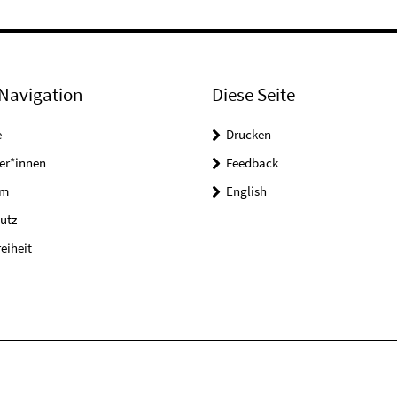
Navigation
Diese Seite
e
Drucken
er*innen
Feedback
um
English
utz
reiheit