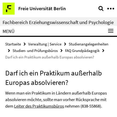
Springe
Service-
Freie Universität Berlin
direkt
Navigation
zu
Fachbereich Erziehungswissenschaft und Psychologie
Inhalt
MENÜ
Startseite
Verwaltung | Service
Studienangelegenheiten
Studien- und Prüfungsbüros
FAQ Grundpädagogik
Darf ich ein Praktikum außerhalb Europas absolvieren?
Darf ich ein Praktikum außerhalb
Europas absolvieren?
Wenn man ein Praktikum in Ländern außerhalb Europas
absolvieren möchte, sollte man vorher Rücksprache mit
dem
Leiter des Praktikumsbüros
nehmen (838-55868).