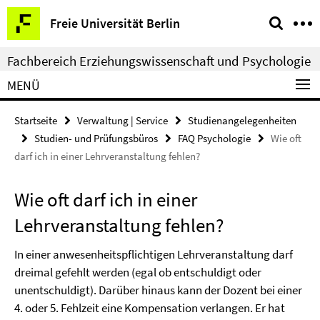
Springe
Service-
Freie Universität Berlin
direkt
Navigation
zu
Fachbereich Erziehungswissenschaft und Psychologie
Inhalt
MENÜ
Startseite
Verwaltung | Service
Studienangelegenheiten
Studien- und Prüfungsbüros
FAQ Psychologie
Wie oft
darf ich in einer Lehrveranstaltung fehlen?
Wie oft darf ich in einer
Lehrveranstaltung fehlen?
In einer anwesenheitspflichtigen Lehrveranstaltung darf
dreimal gefehlt werden (egal ob entschuldigt oder
unentschuldigt). Darüber hinaus kann der Dozent bei einer
4. oder 5. Fehlzeit eine Kompensation verlangen. Er hat