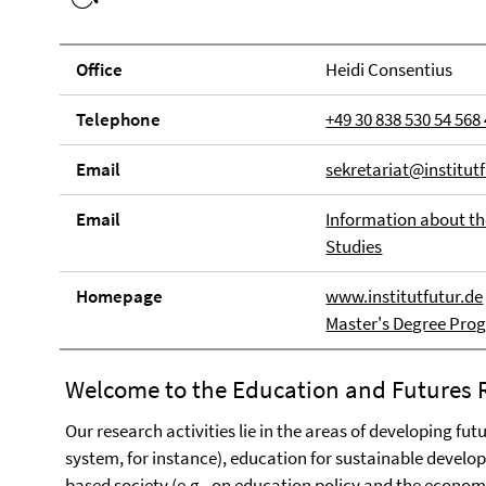
Office
Heidi Consentius
Tele­phone
+49 30 838 530 54 568
Email
sekretariat@institut
Email
Information about t
Studies
Home­page
www.institutfutur.de
Master's Degree Pro
Welcome to the Education and Futures R
Our research activities lie in the areas of developing fu
system, for instance), education for sustainable develop
based society (e.g., on education policy and the econom