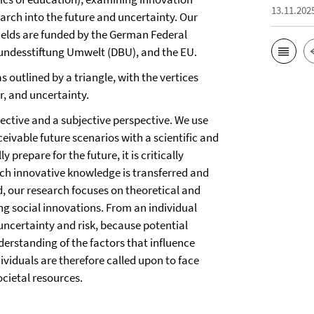
13.11.202
arch into the future and uncertainty. Our
ields are funded by the German Federal
undesstiftung Umwelt (DBU), and the EU.
s outlined by a triangle, with the vertices
r, and uncertainty.
jective and a subjective perspective. We use
ivable future scenarios with a scientific and
prepare for the future, it is critically
ch innovative knowledge is transferred and
d, our research focuses on theoretical and
ing social innovations. From an individual
 uncertainty and risk, because potential
erstanding of the factors that influence
viduals are therefore called upon to face
ocietal resources.