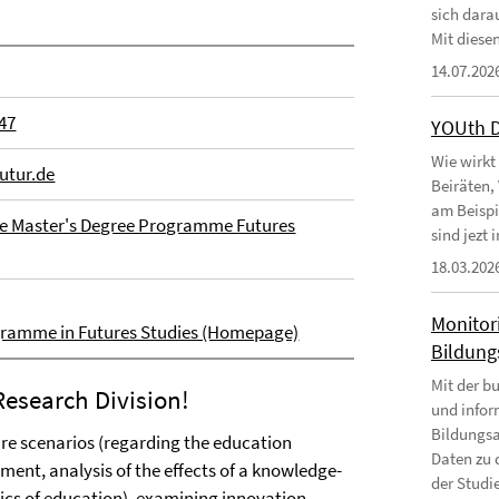
sich dara
Mit diesen
14.07.202
 47
YOUth 
Wie wirkt
futur.de
Beiräten,
am Beispi
he Master's Degree Programme Futures
sind jezt
18.03.202
Monitor
gramme in Futures Studies (Homepage)
Bildungs
Mit der b
esearch Division!
und infor
Bildungsa
ture scenarios (regarding the education
Daten zu 
ment, analysis of the effects of a knowledge-
der Studie
ics of education), examining innovation