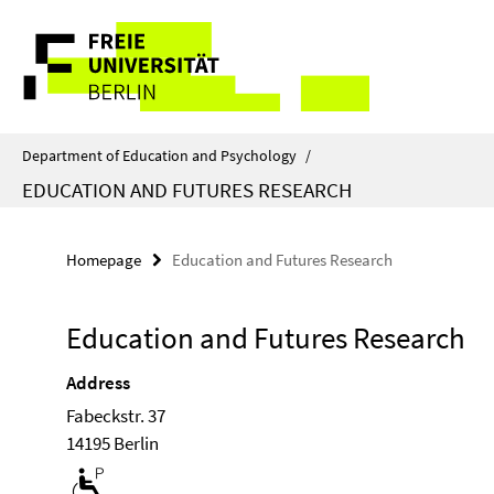
Springe
Service
direkt
zu
Navigation
Inhalt
Department of Education and Psychology
/
EDUCATION AND FUTURES RESEARCH
Homepage
Education and Futures Research
Education and Futures Research
Address
Fabeckstr. 37
14195 Berlin