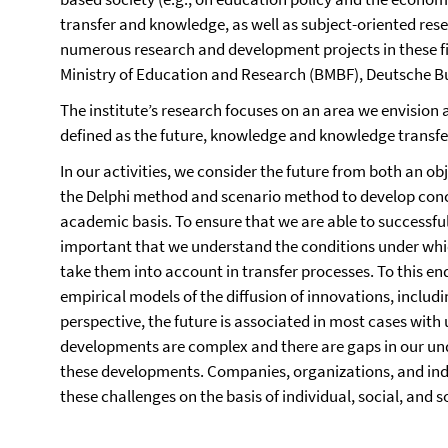
transfer and knowledge, as well as subject-oriented rese
numerous research and development projects in these f
Ministry of Education and Research (BMBF), Deutsche B
The institute’s research focuses on an area we envision a
defined as the future, knowledge and knowledge transfe
In our activities, we consider the future from both an ob
the Delphi method and scenario method to develop conce
academic basis. To ensure that we are able to successfully 
important that we understand the conditions under whi
take them into account in transfer processes. To this en
empirical models of the diffusion of innovations, includ
perspective, the future is associated in most cases with
developments are complex and there are gaps in our und
these developments. Companies, organizations, and indi
these challenges on the basis of individual, social, and s