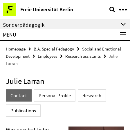
Springe
Service
Freie Universität Berlin
direkt
Navigation
zu
Sonderpädagogik
Inhalt
MENU
Homepage
B.A. Special Pedagogy
Social and Emotional
Development
Employees
Research assistants
Julie
Larran
Julie Larran
Contact
Personal Profile
Research
Publications
Wissenschaftliche