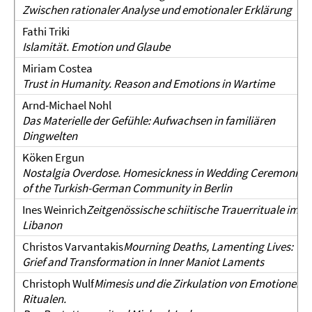
Zwischen rationaler Analyse und emotionaler Erklärung
Fathi Triki
Islamität.
Emotion und Glaube
Miriam Costea
Trust in Humanity. Reason and Emotions in Wartime
Arnd-Michael Nohl
Das Materielle der Gefühle: Aufwachsen in familiären
Dingwelten
Köken Ergun
Nostalgia Overdose.
Homesickness in Wedding Ceremonies
of the Turkish-German Community in Berlin
Ines Weinrich
Zeitgenössische schiitische Trauerrituale im
Libanon
Christos Varvantakis
Mourning Deaths, Lamenting Lives:
Grief and Transformation in Inner Maniot Laments
Christoph Wulf
Mimesis und die Zirkulation von Emotionen i
Ritualen.