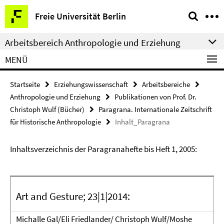
Springe
Service-
Freie Universität Berlin
direkt
Navigation
zu
Arbeitsbereich Anthropologie und Erziehung
Inhalt
MENÜ
Startseite
Erziehungswissenschaft
Arbeitsbereiche
Anthropologie und Erziehung
Publikationen von Prof. Dr.
Christoph Wulf (Bücher)
Paragrana. Internationale Zeitschrift
für Historische Anthropologie
Inhalt_Paragrana
Inhaltsverzeichnis der Paragranahefte bis Heft 1, 2005:
Art and Gesture; 23|1|2014:
Michalle Gal/Eli Friedlander/ Christoph Wulf/Moshe