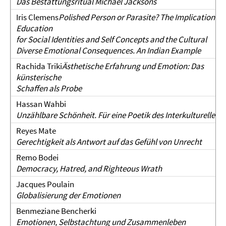
Das Bestattungsritual Michael Jacksons
Iris Clemens
Polished Person or Parasite? The Implication of
Education
for Social Identities and Self Concepts and the Cultural
Diverse Emotional Consequences.
An Indian Example
Rachida Triki
Ästhetische Erfahrung und Emotion: Das
künsterische
Schaffen als Probe
Hassan Wahbi
Unzählbare Schönheit. Für eine Poetik des Interkulturellen
Reyes Mate
Gerechtigkeit als Antwort auf das Gefühl von Unrecht
Remo Bodei
Democracy, Hatred, and Righteous Wrath
Jacques Poulain
Globalisierung der Emotionen
Benmeziane Bencherki
Emotionen, Selbstachtung und Zusammenleben