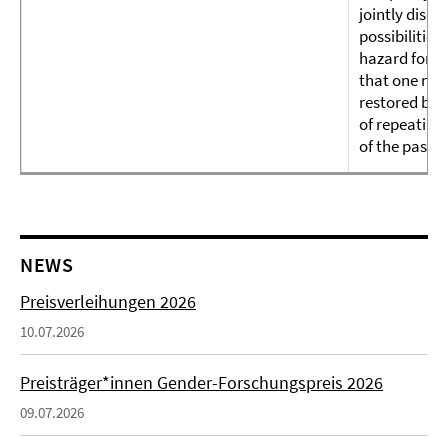
jointly discu
possibilities
hazard for th
that one may
restored beh
of repeating
of the past.
NEWS
Preisverleihungen 2026
10.07.2026
Preisträger*innen Gender-Forschungspreis 2026
09.07.2026