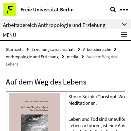
Springe
Service-
Freie Universität Berlin
direkt
Navigation
zu
Arbeitsbereich Anthropologie und Erziehung
Inhalt
MENÜ
Startseite
Erziehungswissenschaft
Arbeitsbereiche
Anthropologie und Erziehung
media
Auf dem Weg des
Lebens
Auf dem Weg des Lebens
Shoko Suzuki/Christoph Wulf: 
Meditationen.
Leben und Tod sind unauflöslic
Leben zu führen, ist eine Ause