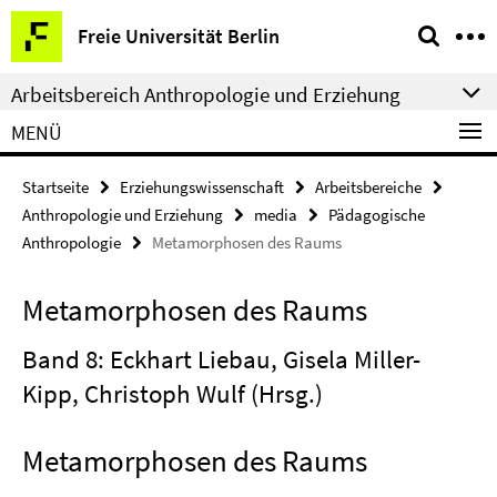
Springe
Service-
Freie Universität Berlin
direkt
Navigation
zu
Arbeitsbereich Anthropologie und Erziehung
Inhalt
MENÜ
Startseite
Erziehungswissenschaft
Arbeitsbereiche
Anthropologie und Erziehung
media
Pädagogische
Anthropologie
Metamorphosen des Raums
Metamorphosen des Raums
Band 8: Eckhart Liebau, Gisela Miller-
Kipp, Christoph Wulf (Hrsg.)
Metamorphosen des Raums