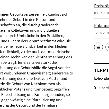
Preistr
09.07.202
angen Geburtsvergessenheit kündigt sich
ehr der Geburt in den Kultur- und
schaften an, die durch gravierende
Rufanna
n im kollektiven und individuellen
12.05.202
und durch Umbrüche in den Praktiken,
und Bildern der Geburt bestimmt wird.Die
nt eine neue Sichtbarkeit in den Medien
ffentlichkeit, zu der auch das medizinische
seinen Techniken der Sichtbarmachung des
 beiträgt. Einerseits verstärkt die
isierung der Geburtshilfe die Angst vor der
TERMI
rt verbundenen Ungewissheit; andererseits
r Erhöhung der Sicherheit von Mutter und
keine ak
urde die Geburt von Nachkommen als
Übers
iblicher Potenz und Kompetenz begriffen
n Eheschließung und Familie gebunden, so
ch gegenwärtig eine Pluralisierung und
ierung der Geburt und der familiären