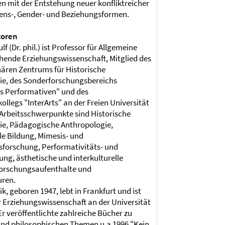
 mit der Entstehung neuer konfliktreicher
bens-, Gender- und Beziehungsformen.
toren
f (Dr. phil.) ist Professor für Allgemeine
hende Erziehungswissenschaft, Mitglied des
inären Zentrums für Historische
ie, des Sonderforschungsbereichs
s Performativen" und des
ollegs "InterArts" an der Freien Universität
 Arbeitsschwerpunkte sind Historische
ie, Pädagogische Anthropologie,
lle Bildung, Mimesis- und
sforschung, Performativitäts- und
ung, ästhetische und interkulturelle
Forschungsaufenthalte und
uren.
k, geboren 1947, lebt in Frankfurt und ist
r Erziehungswissenschaft an der Universität
Er veröffentlichte zahlreiche Bücher zu
und philosophischen Themen u.a 1996 "Kein