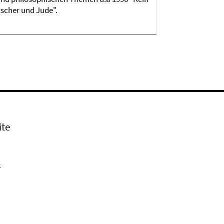
scher und Jude".
ite
k