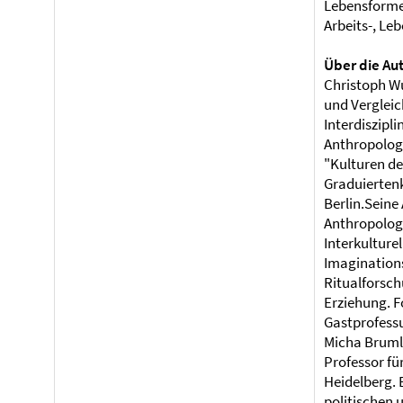
Lebensformen
Arbeits-, Le
Über die Au
Christoph Wul
und Vergleic
Interdiszipl
Anthropolog
"Kulturen de
Graduiertenk
Berlin.Seine
Anthropolog
Interkulture
Imagination
Ritualforsch
Erziehung. 
Gastprofess
Micha Brumli
Professor fü
Heidelberg. 
politischen 