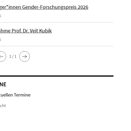
äger*innen Gender-Forschungspreis 2026
6
hme Prof. Dr. Veit Kubik
6
1 / 1
NE
tuellen Termine
icht