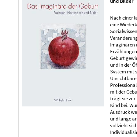
und Bilder
Nach einer l
eine Wiederk
Sozialwissen
Veränderunge
Imaginären 
Erzählungen 
Geburt gewin
und in der Ö
System mit 
Unsichtbaren
Professional
mit der Gebu
trägt sie zu
Kind bei. W
Ausdruck we
und lange a
vollzieht si
Individualis