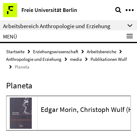
Springe
Service-
Freie Universität Berlin
direkt
Navigation
zu
Arbeitsbereich Anthropologie und Erziehung
Inhalt
MENÜ
Startseite
Erziehungswissenschaft
Arbeitsbereiche
Anthropologie und Erziehung
media
Publikationen Wulf
Planeta
Planeta
Edgar Morin, Christoph Wulf (Hrs