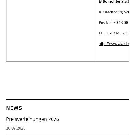
Bitte richten
Sie Ihre
R. Oldenbourg Verlag,
Postfach 80 13 60
D - 81613 München
http://www.akademie-
NEWS
Preisverleihungen 2026
10.07.2026