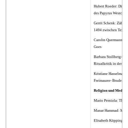
Hubert Roeder: Die Im
des Papyrus Westcar u
Gerrit Schenk: Zähmu
1494 zwischen Text, 
Carolin Quermann
: D
Goes
Barbara Stollberg- Ri
Ritualkritik in der Ge
Kristiane Hasselmann:
Freimaurer- Brudersch
Religion und Medizi
Mario Perniola: The C
Manar Hammad: Makkat
Elisabeth Köpping: He