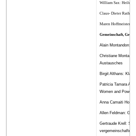
William Sax: Heilungsr
Claus- Dieter Rath: Pr
Maren Hoffmeister: "Ic
Gemeinschaft, Gesell
Alain Montandon: Di
Christiane Montando
Austausches
Birgit Althans: Klats
Patricia Tamara Alle
Women and Power Rel
Anna Camaiti Hostert
Allen Feldman: Grou
Gertraude Krell: Sym
vergemeinschaftende