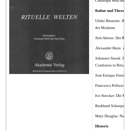
Christoph Wulf und Jö
Kultur und Theorie
Ulrike Brunotte: Ritua
der Moderne
Jörn Ahrens: Der Ruf d
Alexander Henn: Zwis
Johannes Snoek: Perfo
Confusion in Ritual S
José Enrique Finol: Le
Francesco Pellizzi: T
Ivo Strecker: Die Mag
Burkhard Schnepel: Di
Mary Douglas: Nostalg
Historie