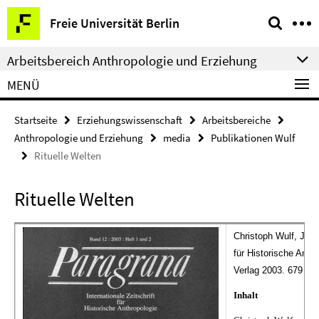
Springe
Service-
Freie Universität Berlin
direkt
Navigation
zu
Arbeitsbereich Anthropologie und Erziehung
Inhalt
MENÜ
Startseite
Erziehungswissenschaft
Arbeitsbereiche
Anthropologie und Erziehung
media
Publikationen Wulf
Rituelle Welten
Rituelle Welten
Christoph Wulf, Jörg 
für Historische Anth
Verlag 2003. 679 Sei
Inhalt