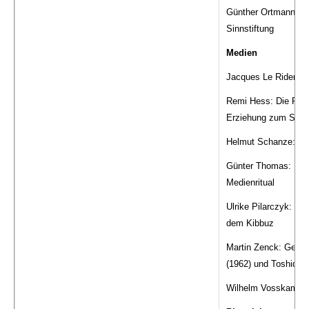
Günther Ortmann: Kat
Sinnstiftung
Medien
Jacques Le Rider: Da
Remi Hess: Die Ritu
Erziehung zum Schr
Helmut Schanze: Fern
Günter Thomas: Der 
Medienritual
Ulrike Pilarczyk: Fot
dem Kibbuz
Martin Zenck: Gedäch
(1962) und Toshidos
Wilhelm Vosskamp: U