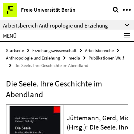
Springe
Service-
Freie Universität Berlin
direkt
Navigation
zu
Arbeitsbereich Anthropologie und Erziehung
Inhalt
MENÜ
Startseite
Erziehungswissenschaft
Arbeitsbereiche
Anthropologie und Erziehung
media
Publikationen Wulf
Die Seele. Ihre Geschichte im Abendland
Die Seele. Ihre Geschichte im
Abendland
Jüttemann, Gerd, Mich
(Hrsg.): Die Seele. Ihr