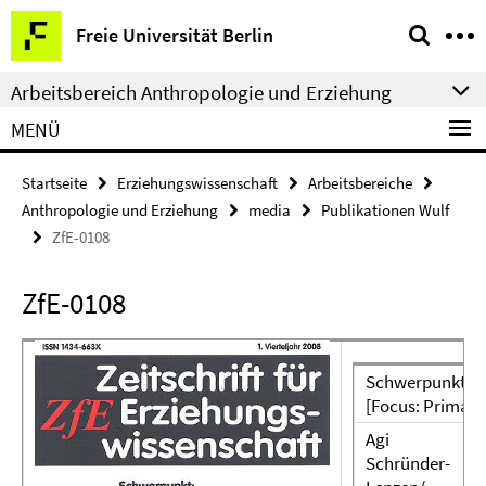
Springe
Service-
Freie Universität Berlin
direkt
Navigation
zu
Arbeitsbereich Anthropologie und Erziehung
Inhalt
MENÜ
Startseite
Erziehungswissenschaft
Arbeitsbereiche
Anthropologie und Erziehung
media
Publikationen Wulf
ZfE-0108
ZfE-0108
Schwerpunkt: G
[Focus: Primar
Agi
Schründer-