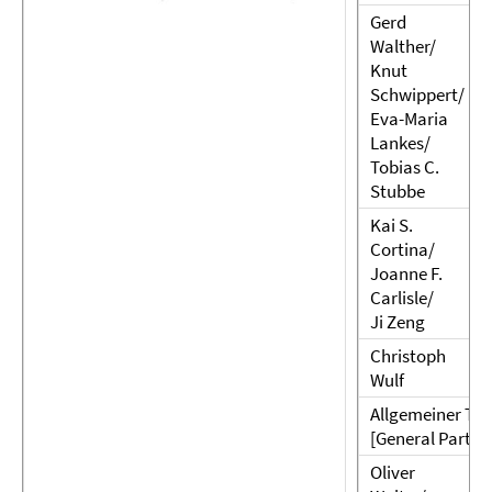
Gerd
Walther/
Knut
Schwippert/
Eva-Maria
Lankes/
Tobias C.
Stubbe
Kai S.
Cortina/
Joanne F.
Carlisle/
Ji Zeng
Christoph
Wulf
Allgemeiner Teil
[General Part]
Oliver