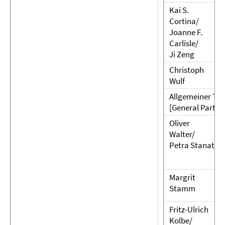
Kai S.
Cortina/
Joanne F.
Carlisle/
Ji Zeng
Christoph
Wulf
Allgemeiner Teil
[General Part]
Oliver
Walter/
Petra Stanat
Margrit
Stamm
Fritz-Ulrich
Kolbe/