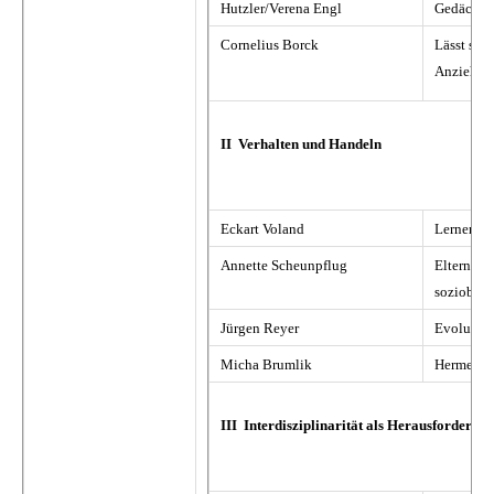
Hutzler/Verena Engl
Gedächtni
Cornelius Borck
Lässt sic
Anziehung
II Verhalten und Handeln
Eckart Voland
Lernen - 
Annette Scheunpflug
Elterninv
soziobiol
Jürgen Reyer
Evolution
Micha Brumlik
Hermeneut
III Interdisziplinarität als Herausforderun