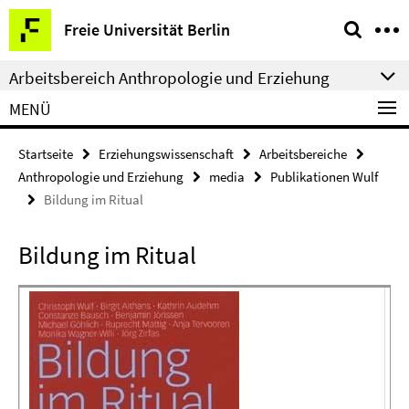
Springe
Service-
Freie Universität Berlin
direkt
Navigation
zu
Arbeitsbereich Anthropologie und Erziehung
Inhalt
MENÜ
Startseite
Erziehungswissenschaft
Arbeitsbereiche
Anthropologie und Erziehung
media
Publikationen Wulf
Bildung im Ritual
Bildung im Ritual
C
K
B