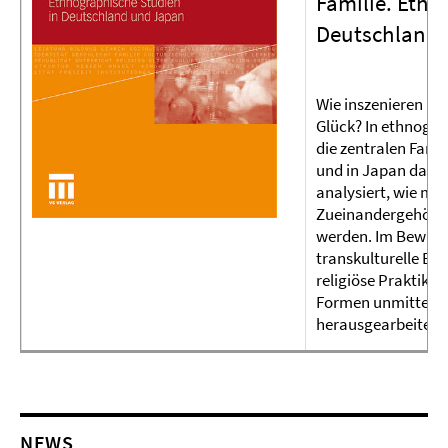
Familie. Ethn
Deutschland 
Wie inszenieren Fa
Glück? In ethnograf
die zentralen Fami
und in Japan das N
analysiert, wie mi
Zueinandergehören
werden. Im Bewusst
transkulturelle El
religiöse Praktike
Formen unmittelb
herausgearbeitet.
NEWS