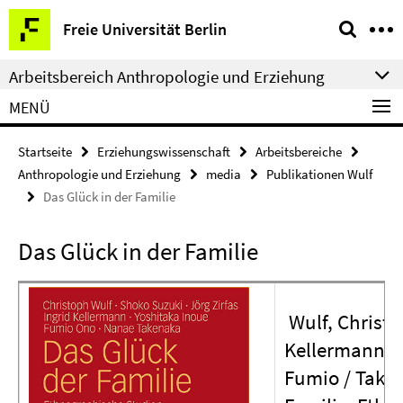
Springe
Service-
Freie Universität Berlin
direkt
Navigation
zu
Arbeitsbereich Anthropologie und Erziehung
Inhalt
MENÜ
Startseite
Erziehungswissenschaft
Arbeitsbereiche
Anthropologie und Erziehung
media
Publikationen Wulf
Das Glück in der Familie
Das Glück in der Familie
Wulf, Christop
Kellermann, I
Fumio / Take