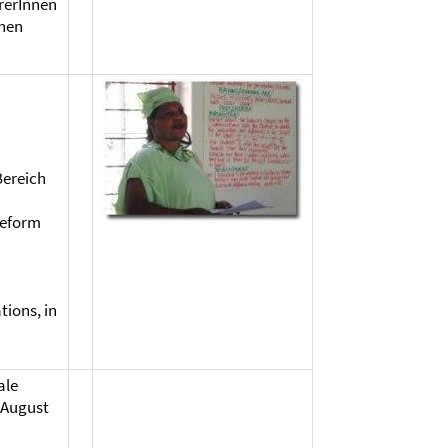
rerInnen
chen
Bereich
Reform
ions, in
ale
 August