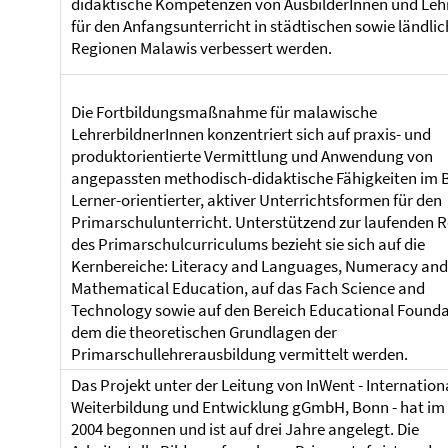
didaktische Kompetenzen von AusbilderInnen und Leh
für den Anfangsunterricht in städtischen sowie ländli
Regionen Malawis verbessert werden.
Die Fortbildungsmaßnahme für malawische
LehrerbildnerInnen konzentriert sich auf praxis- und
produktorientierte Vermittlung und Anwendung von
angepassten methodisch-didaktische Fähigkeiten im 
Lerner-orientierter, aktiver Unterrichtsformen für den
Primarschulunterricht. Unterstützend zur laufenden 
des Primarschulcurriculums bezieht sie sich auf die
Kernbereiche: Literacy and Languages, Numeracy and
Mathematical Education, auf das Fach Science and
Technology sowie auf den Bereich Educational Foundat
dem die theoretischen Grundlagen der
Primarschullehrerausbildung vermittelt werden.
Das Projekt unter der Leitung von InWent - Internation
Weiterbildung und Entwicklung gGmbH, Bonn - hat im
2004 begonnen und ist auf drei Jahre angelegt. Die