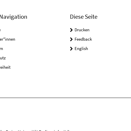
Navigation
Diese Seite
e
Drucken
er*innen
Feedback
um
English
utz
reiheit