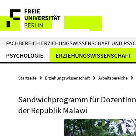
Springe
Service-
direkt
zu
Navigation
Inhalt
FACHBEREICH ERZIEHUNGSWISSENSCHAFT UND PSY
PSYCHOLOGIE
ERZIEHUNGSWISSENSCHAFT
Startseite
Erziehungswissenschaft
Arbeitsbereiche
Sandwichprogramm für DozentInne
der Republik Malawi