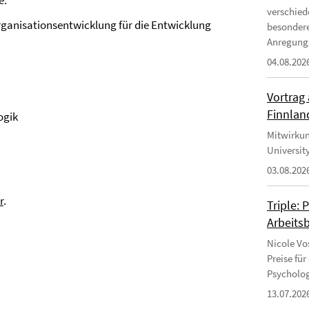
e.
verschied
ganisationsentwicklung für die Entwicklung
besondere
Anregungs
04.08.202
Vortrag 
Finnlan
ogik
Mitwirkun
University
03.08.202
r
.
Triple: 
Arbeits
Nicole Vo
Preise fü
Psycholog
13.07.202