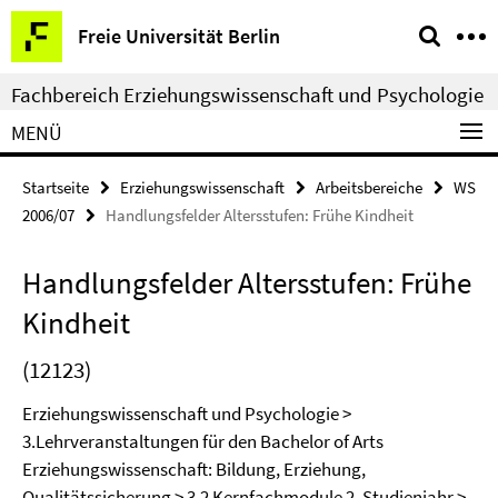
Springe
Service-
Freie Universität Berlin
direkt
Navigation
zu
Fachbereich Erziehungswissenschaft und Psychologie
Inhalt
MENÜ
Startseite
Erziehungswissenschaft
Arbeitsbereiche
WS
2006/07
Handlungsfelder Altersstufen: Frühe Kindheit
Handlungsfelder Altersstufen: Frühe
Kindheit
(12123)
Erziehungswissenschaft und Psychologie >
3.Lehrveranstaltungen für den Bachelor of Arts
Erziehungswissenschaft: Bildung, Erziehung,
Qualitätssicherung > 3.2 Kernfachmodule 2. Studienjahr >