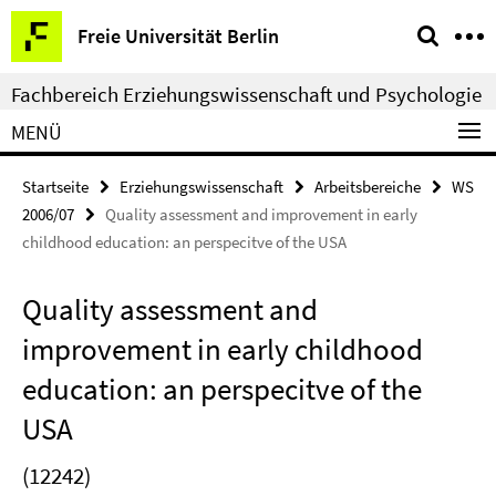
Springe
Service-
Freie Universität Berlin
direkt
Navigation
zu
Fachbereich Erziehungswissenschaft und Psychologie
Inhalt
MENÜ
Startseite
Erziehungswissenschaft
Arbeitsbereiche
WS
2006/07
Quality assessment and improvement in early
childhood education: an perspecitve of the USA
Quality assessment and
improvement in early childhood
education: an perspecitve of the
USA
(12242)