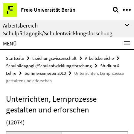
Springe
Service-
Freie Universität Berlin
direkt
Navigation
zu
Arbeitsbereich
Inhalt
Schulpädagogik/Schulentwicklungsforschung
MENÜ
Startseite
Erziehungswissenschaft
Arbeitsbereiche
Schulpädagogik/Schulentwicklungsforschung
Studium &
Lehre
Sommersemester 2010
Unterrichten, Lernprozesse
gestalten und erforschen
Unterrichten, Lernprozesse
gestalten und erforschen
(12074)