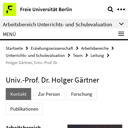
Springe
Service-
Freie Universität Berlin
direkt
Navigation
zu
Arbeitsbereich Unterrichts- und Schulevaluation
Inhalt
MENÜ
Startseite
Erziehungswissenschaft
Arbeitsbereiche
Unterrichts- und Schulevaluation
Team
Leitung
Holger Gärtner, Univ.-Prof. Dr.
Univ.-Prof. Dr. Holger Gärtner
Kontakt
Zur Person
Forschung
Publikationen
Arbeitsbereich