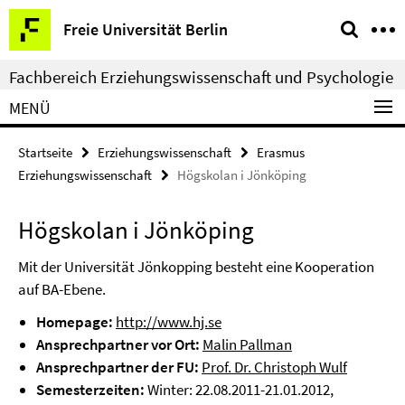
Springe
Service-
Freie Universität Berlin
direkt
Navigation
zu
Fachbereich Erziehungswissenschaft und Psychologie
Inhalt
MENÜ
Startseite
Erziehungswissenschaft
Erasmus
Erziehungswissenschaft
Högskolan i Jönköping
Högskolan i Jönköping
Mit der Universität Jönkopping besteht eine Kooperation
auf BA-Ebene.
Homepage:
http://www.hj.se
Ansprechpartner vor Ort:
Malin Pallman
Ansprechpartner der FU:
Prof. Dr. Christoph Wulf
Semesterzeiten:
Winter: 22.08.2011-21.01.2012,