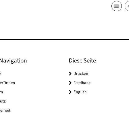
Navigation
Diese Seite
e
Drucken
er*innen
Feedback
um
English
utz
reiheit