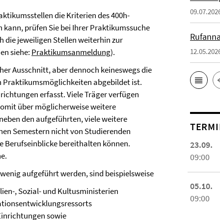
09.07.202
aktikumsstellen die Kriterien des 400h-
 kann, prüfen Sie bei Ihrer Praktikumssuche
Rufanna
 die jeweiligen Stellen weiterhin zur
ien siehe:
Praktikumsanmeldung
).
12.05.202
cher Ausschnitt, aber dennoch keineswegs die
n Praktikumsmöglichkeiten abgebildet ist.
richtungen erfasst. Viele Träger verfügen
somit über möglicherweise weitere
neben den aufgeführten, viele weitere
TERMI
genen Semestern nicht von Studierenden
 Berufseinblicke bereithalten können.
23.09.
he.
09:00
 wenig aufgeführt werden, sind beispielsweise
05.10.
lien-, Sozial- und Kultusministerien
09:00
ationsentwicklungsressorts
Einrichtungen sowie