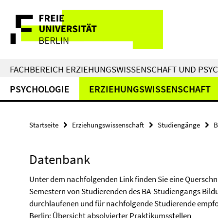
Springe
Service-
direkt
zu
Navigation
Inhalt
FACHBEREICH ERZIEHUNGSWISSENSCHAFT UND PSY
PSYCHOLOGIE
ERZIEHUNGSWISSENSCHAFT
Startseite
Erziehungswissenschaft
Studiengänge
B
Datenbank
Unter dem nachfolgenden Link finden Sie eine Querschn
Semestern von Studierenden des BA-Studiengangs Bildu
durchlaufenen und für nachfolgende Studierende empf
Berlin:
Übersicht absolvierter Praktikumsstellen