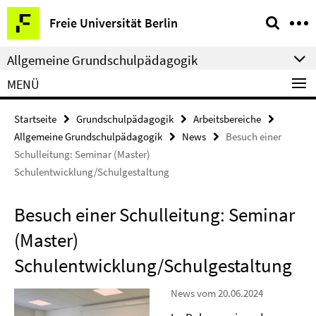
Springe
Service-
Freie Universität Berlin
direkt
Navigation
zu
Allgemeine Grundschulpädagogik
Inhalt
MENÜ
Startseite
Grundschulpädagogik
Arbeitsbereiche
Allgemeine Grundschulpädagogik
News
Besuch einer
Schulleitung: Seminar (Master)
Schulentwicklung/Schulgestaltung
Besuch einer Schulleitung: Seminar
(Master)
Schulentwicklung/Schulgestaltung
News vom 20.06.2024