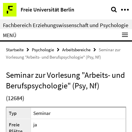
Springe
Service-
Freie Universität Berlin
direkt
Navigation
zu
Fachbereich Erziehungswissenschaft und Psychologie
Inhalt
MENÜ
Startseite
Psychologie
Arbeitsbereiche
Seminar zur
Vorlesung "Arbeits- und Berufspsychologie" (Psy, Nf)
Seminar zur Vorlesung "Arbeits- und
Berufspsychologie" (Psy, Nf)
(12684)
Typ
Seminar
Freie
ja
Plätze