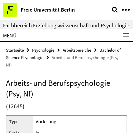
Springe
Service-
Freie Universität Berlin
direkt
Navigation
zu
Fachbereich Erziehungswissenschaft und Psychologie
Inhalt
MENÜ
Startseite
Psychologie
Arbeitsbereiche
Bachelor of
Science Psychologie
Arbeits- und Berufspsychologie (Psy,
Nf)
Arbeits- und Berufspsychologie
(Psy, Nf)
(12645)
Typ
Vorlesung