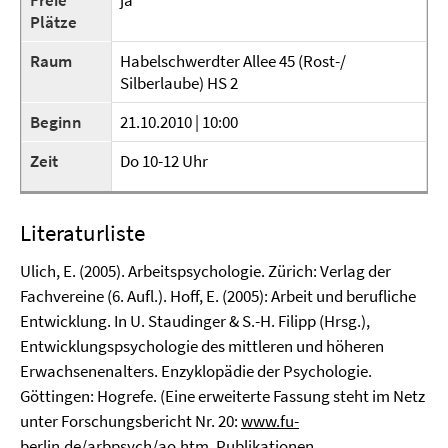
Freie
ja
Plätze
Raum
Habelschwerdter Allee 45 (Rost-/
Silberlaube) HS 2
Beginn
21.10.2010 | 10:00
Zeit
Do 10-12 Uhr
Literaturliste
Ulich, E. (2005). Arbeitspsychologie. Zürich: Verlag der
Fachvereine (6. Aufl.). Hoff, E. (2005): Arbeit und berufliche
Entwicklung. In U. Staudinger & S.-H. Filipp (Hrsg.),
Entwicklungspsychologie des mittleren und höheren
Erwachsenenalters. Enzyklopädie der Psychologie.
Göttingen: Hogrefe. (Eine erweiterte Fassung steht im Netz
unter Forschungsbericht Nr. 20:
www.fu-
berlin.de/arbpsych/ao.htm
, Publikationen,