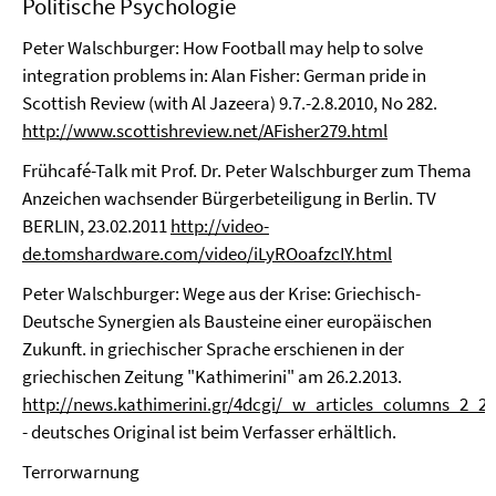
Politische Psychologie
Peter Walschburger: How Football may help to solve
integration problems in: Alan Fisher: German pride in
Scottish Review (with Al Jazeera) 9.7.-2.8.2010, No 282.
http://www.scottishreview.net/AFisher279.html
Frühcafé-Talk mit Prof. Dr. Peter Walschburger zum Thema
Anzeichen wachsender Bürgerbeteiligung in Berlin. TV
BERLIN, 23.02.2011
http://video-
de.tomshardware.com/video/iLyROoafzcIY.html
Peter Walschburger: Wege aus der Krise: Griechisch-
Deutsche Synergien als Bausteine einer europäischen
Zukunft. in griechischer Sprache erschienen in der
griechischen Zeitung "Kathimerini" am 26.2.2013.
http://news.kathimerini.gr/4dcgi/_w_articles_columns_2_2
- deutsches Original ist beim Verfasser erhältlich.
Terrorwarnung