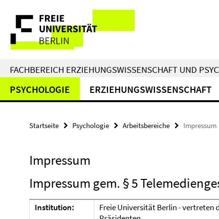
Springe
Service-
direkt
zu
Navigation
Inhalt
FACHBEREICH ERZIEHUNGSWISSENSCHAFT UND PSY
PSYCHOLOGIE
ERZIEHUNGSWISSENSCHAFT
Startseite
Psychologie
Arbeitsbereiche
Impressum
Impressum
Impressum gem. § 5 Telemedienge
Institution:
Freie Universität Berlin - vertreten
Präsidenten.