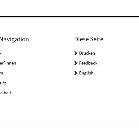
Navigation
Diese Seite
e
Drucken
er*innen
Feedback
um
English
utz
reiheit