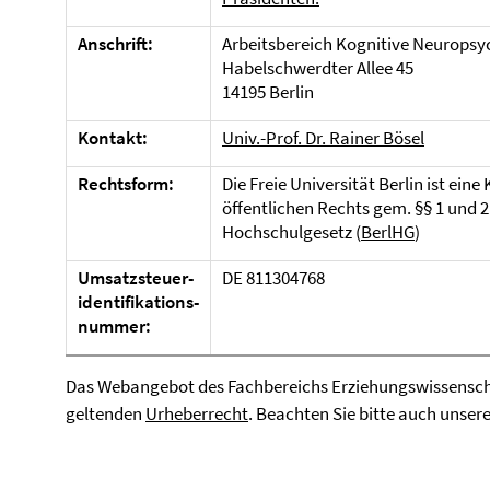
Anschrift:
Arbeitsbereich Kognitive Neuropsy
Habelschwerdter Allee 45
14195 Berlin
Kontakt:
Univ.-Prof. Dr. Rainer Bösel
Rechtsform:
Die Freie Universität Berlin ist eine
öffentlichen Rechts gem. §§ 1 und 2
Hochschulgesetz (
BerlHG
)
Umsatzsteuer-
DE 811304768
identifikations-
nummer:
Das Webangebot des Fachbereichs Erziehungswissenscha
geltenden
Urheberrecht
. Beachten Sie bitte auch unser