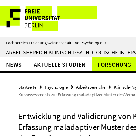
Springe
Service-
direkt
zu
Navigation
Inhalt
Fachbereich Erziehungswissenschaft und Psychologie
/
ARBEITSBEREICH KLINISCH-PSYCHOLOGISCHE INTER
NEWS
AKTUELLE STUDIEN
FORSCHUNG
Startseite
Psychologie
Arbeitsbereiche
Klinisch-Ps
Kurzassessments zur Erfassung maladaptiver Muster des Verha
Entwicklung und Validierung von 
Erfassung maladaptiver Muster de