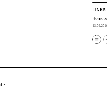
LINKS
Homepa
13.09.201
ite