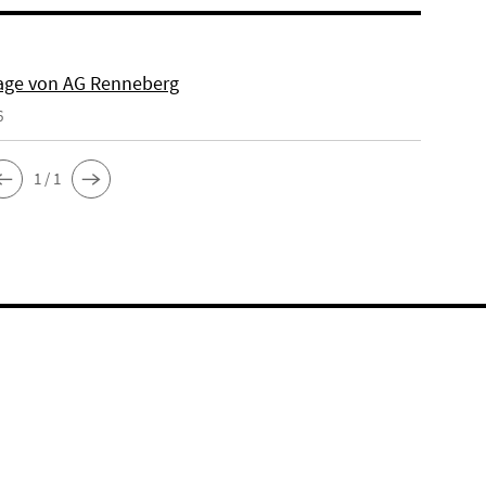
ge von AG Renneberg
6
1 / 1