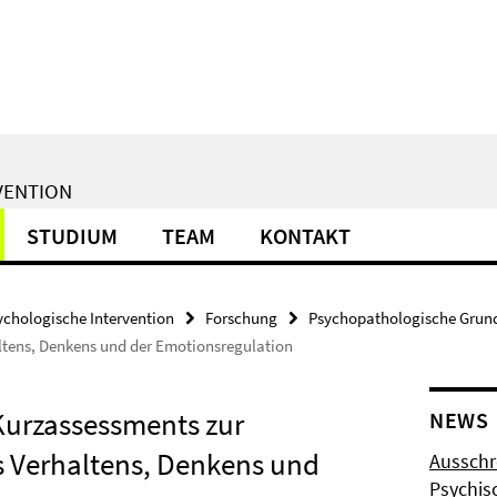
VENTION
STUDIUM
TEAM
KONTAKT
ychologische Intervention
Forschung
Psychopathologische Grun
ltens, Denkens und der Emotionsregulation
Kurzassessments zur
NEWS
s Verhaltens, Denkens und
Ausschr
Psychis