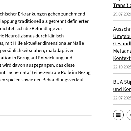
Transit
sychischer Erkrankungen gehen zunehmend
29.07.202
appung traditionell als getrennt definierter
ichtet sich die Befundlage zur
Ausschr
wie Neurotizismus durch klinisch-
Umgebun
 es, mit Hilfe aktueller dimensionaler Maße
Gesundh
n persönlichkeitsnahen, maladaptiven
Metaana
ation in Bezug auf Entwicklung und
Kontext
s wird davon ausgegangen, das diese
22.10.202
nt "Schemata") eine zentrale Rolle im Bezug
en spielen sowie den Behandlungsverlauf
BUA Sti
und Kon
22.07.202