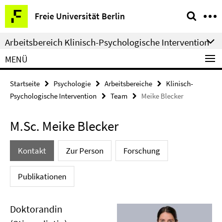
Springe
Service-
Freie Universität Berlin
direkt
Navigation
zu
Arbeitsbereich Klinisch-Psychologische Intervention
Inhalt
MENÜ
Startseite
Psychologie
Arbeitsbereiche
Klinisch-
Psychologische Intervention
Team
Meike Blecker
M.Sc. Meike Blecker
Kontakt
Zur Person
Forschung
Publikationen
Doktorandin