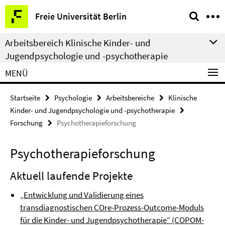
Springe
Service-
Freie Universität Berlin
direkt
Navigation
zu
Arbeitsbereich Klinische Kinder- und
Inhalt
Jugendpsychologie und -psychotherapie
MENÜ
Startseite
Psychologie
Arbeitsbereiche
Klinische
Kinder- und Jugendpsychologie und -psychotherapie
Forschung
Psychotherapieforschung
Psychotherapieforschung
Aktuell laufende Projekte
„Entwicklung und Validierung eines
transdiagnostischen COre-Prozess-Outcome-Moduls
für die Kinder- und Jugendpsychotherapie“ (COPOM-