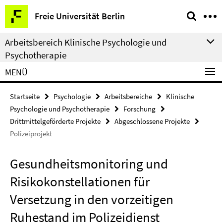
Springe
Service-
Freie Universität Berlin
direkt
Navigation
zu
Arbeitsbereich Klinische Psychologie und
Inhalt
Psychotherapie
MENÜ
Startseite
Psychologie
Arbeitsbereiche
Klinische
Psychologie und Psychotherapie
Forschung
Drittmittelgeförderte Projekte
Abgeschlossene Projekte
Polizeiprojekt
Gesundheitsmonitoring und
Risikokonstellationen für
Versetzung in den vorzeitigen
Ruhestand im Polizeidienst