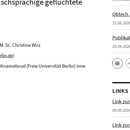
bischsprachige geflüchtete
Qbtech 
15.06.202
Publikat
M. Sc. Christina Wirz
29.04.202
rlin.de
)
Knaevelsrud (Freie Universität Berlin) inne.
LINKS
Link z
09.09.201
Link zu