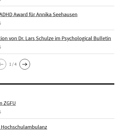
ADHD Award für Annika Seehausen
6
ion von Dr. Lars Schulze im Psychological Bulletin
6
1 / 4
um ZGFU
6
r Hochschulambulanz