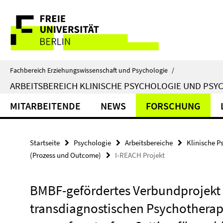
Springe
Service-
direkt
zu
Navigation
Inhalt
Fachbereich Erziehungswissenschaft und Psychologie
/
ARBEITSBEREICH KLINISCHE PSYCHOLOGIE UND PSY
MITARBEITENDE
NEWS
FORSCHUNG
Startseite
Psychologie
Arbeitsbereiche
Klinische P
(Prozess und Outcome)
I-REACH Projekt
BMBF-gefördertes Verbundprojekt 
transdiagnostischen Psychotherap