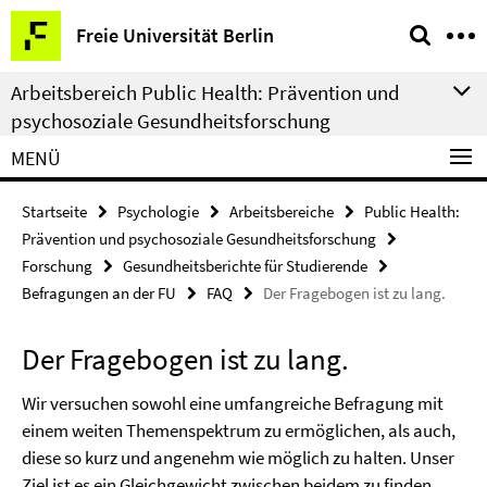
Springe
Service-
Freie Universität Berlin
direkt
Navigation
zu
Arbeitsbereich Public Health: Prävention und
Inhalt
psychosoziale Gesundheitsforschung
MENÜ
Startseite
Psychologie
Arbeitsbereiche
Public Health:
Prävention und psychosoziale Gesundheitsforschung
Forschung
Gesundheitsberichte für Studierende
Befragungen an der FU
FAQ
Der Fragebogen ist zu lang.
Der Fragebogen ist zu lang.
Wir versuchen sowohl eine umfangreiche Befragung mit
einem weiten Themenspektrum zu ermöglichen, als auch,
diese so kurz und angenehm wie möglich zu halten. Unser
Ziel ist es ein Gleichgewicht zwischen beidem zu finden.