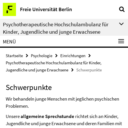
Springe
Service-
Freie Universität Berlin
direkt
Navigation
zu
Psychotherapeutische Hochschulambulanz für
Inhalt
Kinder, Jugendliche und junge Erwachsene
MENÜ
Startseite
Psychologie
Einrichtungen
Psychotherapeutische Hochschulambulanz für Kinder,
Jugendliche und junge Erwachsene
Schwerpunkte
Schwerpunkte
Wir behandeln junge Menschen mit jeglichen psychischen
Problemen.
Unsere
allgemeine Sprechstunde
richtet sich an Kinder,
Jugendliche und junge Erwachsene und deren Familien mit