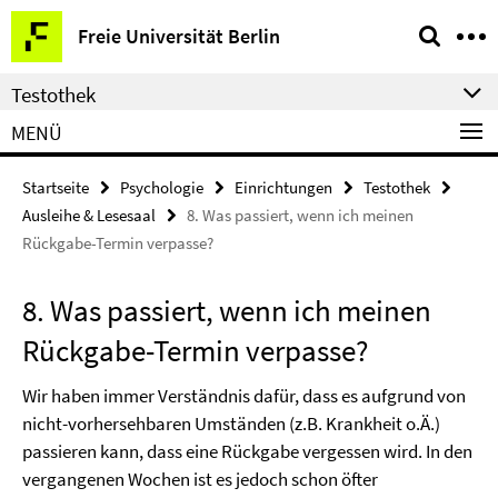
Springe
Service-
Freie Universität Berlin
direkt
Navigation
zu
Testothek
Inhalt
MENÜ
Startseite
Psychologie
Einrichtungen
Testothek
Ausleihe & Lesesaal
8. Was passiert, wenn ich meinen
Rückgabe-Termin verpasse?
8. Was passiert, wenn ich meinen
Rückgabe-Termin verpasse?
Wir haben immer Verständnis dafür, dass es aufgrund von
nicht-vorhersehbaren Umständen (z.B. Krankheit o.Ä.)
passieren kann, dass eine Rückgabe vergessen wird. In den
vergangenen Wochen ist es jedoch schon öfter