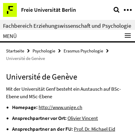
Springe
Service-
Freie Universität Berlin
direkt
Navigation
zu
Fachbereich Erziehungswissenschaft und Psychologie
Inhalt
MENÜ
Startseite
Psychologie
Erasmus Psychologie
Université de Genève
Université de Genève
Mit der Universität Genf besteht ein Austausch auf BSc-
Ebene und MSc-Ebene
Homepage:
http://www.unige.ch
Ansprechpartner vor Ort:
Olivier Vincent
Ansprechpartner an der FU:
Prof. Dr. Michael Eid