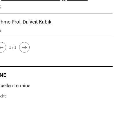
6
hme Prof. Dr. Veit Kubik
6
1 / 1
NE
tuellen Termine
icht