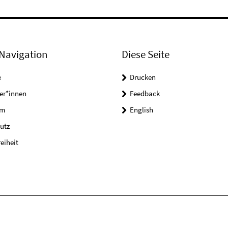
Navigation
Diese Seite
e
Drucken
er*innen
Feedback
um
English
utz
reiheit