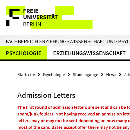
Springe
Service-
direkt
zu
Navigation
Inhalt
FACHBEREICH ERZIEHUNGSWISSENSCHAFT UND PSY
PSYCHOLOGIE
ERZIEHUNGSWISSENSCHAFT
Startseite
Psychologie
Studiengänge
News
Adm
Admission Letters
The first round of admission letters are sent and can be 
spam/junk folders. Not having received an admission lette
letters may or may not be sent depending on how many can
most of the candidates accept offer there may not be any