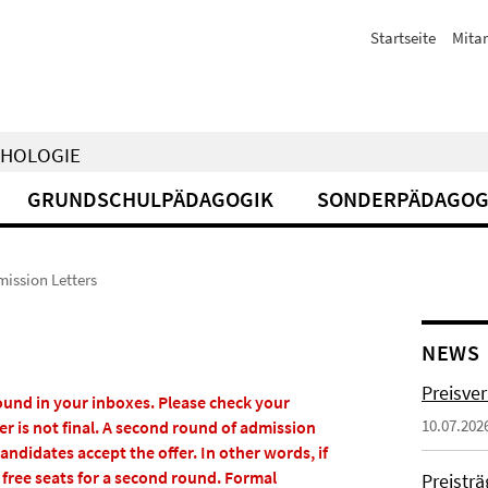
Startseite
Mitar
CHOLOGIE
GRUNDSCHULPÄDAGOGIK
SONDERPÄDAGOG
ission Letters
NEWS
Preisve
found in your inboxes. Please check your
10.07.202
r is not final. A second round of admission
didates accept the offer. In other words, if
 free seats for a second round. Formal
Preistr