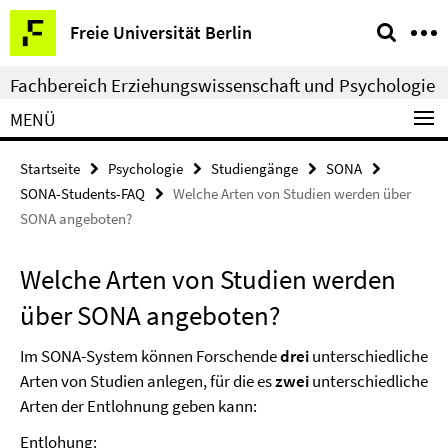
Springe
Service-
Freie Universität Berlin
direkt
Navigation
zu
Fachbereich Erziehungswissenschaft und Psychologie
Inhalt
MENÜ
Startseite
Psychologie
Studiengänge
SONA
SONA-Students-FAQ
Welche Arten von Studien werden über
SONA angeboten?
Welche Arten von Studien werden
über SONA angeboten?
Im SONA-System können Forschende
drei
unterschiedliche
Arten von Studien anlegen, für die es
zwei
unterschiedliche
Arten der Entlohnung geben kann:
Entlohung
: