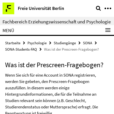
Springe
Service-
Freie Universität Berlin
direkt
Navigation
zu
Fachbereich Erziehungswissenschaft und Psychologie
Inhalt
MENÜ
Startseite
Psychologie
Studiengänge
SONA
SONA-Students-FAQ
Was ist der Prescreen-Fragebogen?
Was ist der Prescreen-Fragebogen?
Wenn Sie sich für eine Account in SONA registrieren,
werden Sie gebeten, den Prescreen-Fragebogen
auszufüllen. In diesem werden einige
Hintergrundinformationen, die für die Teilnahme an
Studien relevant sein können (z.B. Geschlecht,
Studierendenstatus oder Muttersprache) erfragt. Die
Beantwortung ist freiwillig.