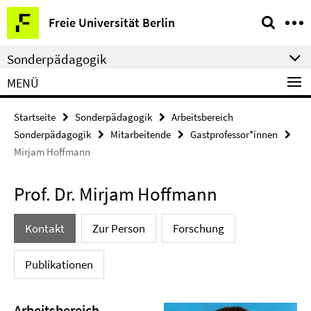
Springe
Service-
Freie Universität Berlin
direkt
Navigation
zu
Sonderpädagogik
Inhalt
MENÜ
Startseite
Sonderpädagogik
Arbeitsbereich
Sonderpädagogik
Mitarbeitende
Gastprofessor*innen
Mirjam Hoffmann
Prof. Dr. Mirjam Hoffmann
Kontakt
Zur Person
Forschung
Publikationen
Arbeitsbereich