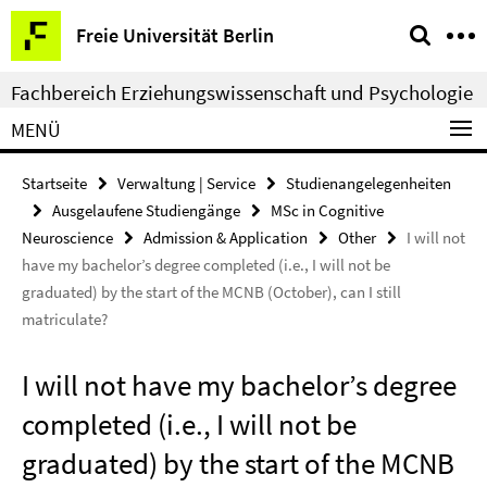
Springe
Service-
Freie Universität Berlin
direkt
Navigation
zu
Fachbereich Erziehungswissenschaft und Psychologie
Inhalt
MENÜ
Startseite
Verwaltung | Service
Studienangelegenheiten
Ausgelaufene Studiengänge
MSc in Cognitive
Neuroscience
Admission & Application
Other
I will not
have my bachelor’s degree completed (i.e., I will not be
graduated) by the start of the MCNB (October), can I still
matriculate?
I will not have my bachelor’s degree
completed (i.e., I will not be
graduated) by the start of the MCNB