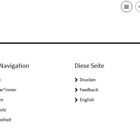
Navigation
Diese Seite
e
Drucken
er*innen
Feedback
um
English
utz
reiheit