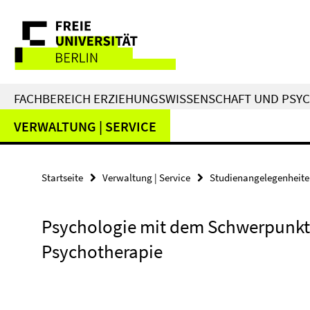
Springe
Service-
direkt
zu
Navigation
Inhalt
FACHBEREICH ERZIEHUNGSWISSENSCHAFT UND PSY
VERWALTUNG | SERVICE
Startseite
Verwaltung | Service
Studienangelegenheit
Psychologie mit dem Schwerpunkt 
Psychotherapie