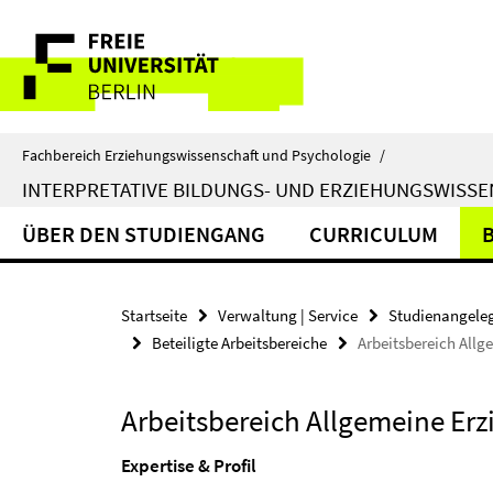
Springe
Service-
direkt
zu
Navigation
Inhalt
Fachbereich Erziehungswissenschaft und Psychologie
/
INTERPRETATIVE BILDUNGS- UND ERZIEHUNGSWISS
ÜBER DEN STUDIENGANG
CURRICULUM
Startseite
Verwaltung | Service
Studienangele
Beteiligte Arbeitsbereiche
Arbeitsbereich All
Arbeitsbereich Allgemeine Er
Expertise & Profil