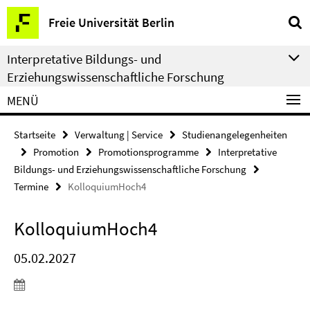
Springe
Service-
Freie Universität Berlin
direkt
Navigation
zu
Interpretative Bildungs- und
Inhalt
Erziehungswissenschaftliche Forschung
MENÜ
Startseite
Verwaltung | Service
Studienangelegenheiten
Promotion
Promotionsprogramme
Interpretative
Bildungs- und Erziehungswissenschaftliche Forschung
Termine
KolloquiumHoch4
KolloquiumHoch4
05.02.2027