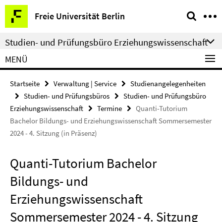
Springe
Service-
Freie Universität Berlin
direkt
Navigation
zu
Studien- und Prüfungsbüro Erziehungswissenschaft
Inhalt
MENÜ
Startseite
Verwaltung | Service
Studienangelegenheiten
Studien- und Prüfungsbüros
Studien- und Prüfungsbüro
Erziehungswissenschaft
Termine
Quanti-Tutorium
Bachelor Bildungs- und Erziehungswissenschaft Sommersemester
2024 - 4. Sitzung (in Präsenz)
Quanti-Tutorium Bachelor
Bildungs- und
Erziehungswissenschaft
Sommersemester 2024 - 4. Sitzung