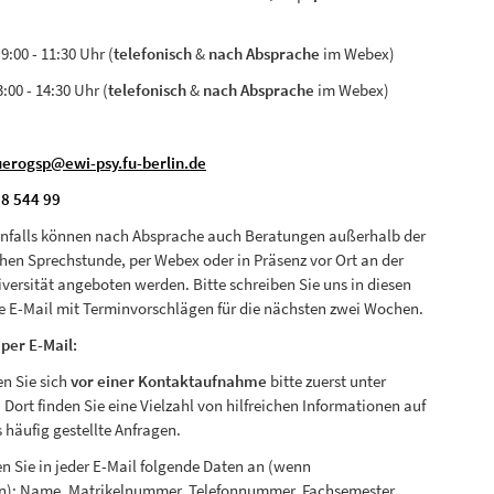
:00 - 11:30 Uhr (
telefonisch
&
nach Absprache
im Webex)
:00 - 14:30 Uhr (
telefonisch
&
nach Absprache
im Webex)
uerogsp@ewi-psy.fu-berlin.de
38 544 99
falls können nach Absprache auch Beratungen außerhalb der
chen Sprechstunde, per Webex oder in Präsenz vor Ort an der
iversität angeboten werden. Bitte schreiben Sie uns in diesen
ne E-Mail mit Terminvorschlägen für die nächsten zwei Wochen.
per E-Mail:
en Sie sich
vor einer Kontaktaufnahme
bitte zuerst unter
. Dort finden Sie eine Vielzahl von hilfreichen Informationen auf
 häufig gestellte Anfragen.
en Sie in jeder E-Mail folgende Daten an (wenn
n):
Name, Matrikelnummer, Telefonnummer, Fachsemester,