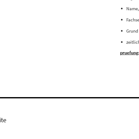
Name,
Fachse
Grund 
zeitli
pruefung
ite