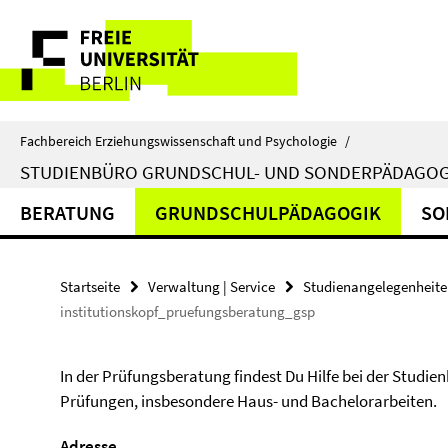
Springe
Service-
direkt
zu
Navigation
Inhalt
Fachbereich Erziehungswissenschaft und Psychologie
/
STUDIENBÜRO GRUNDSCHUL- UND SONDERPÄDAGOG
BERATUNG
GRUNDSCHULPÄDAGOGIK
SO
Startseite
Verwaltung | Service
Studienangelegenheit
institutionskopf_pruefungsberatung_gsp
In der Prüfungsberatung findest Du Hilfe bei der Studi
Prüfungen, insbesondere Haus- und Bachelorarbeiten.
Adresse