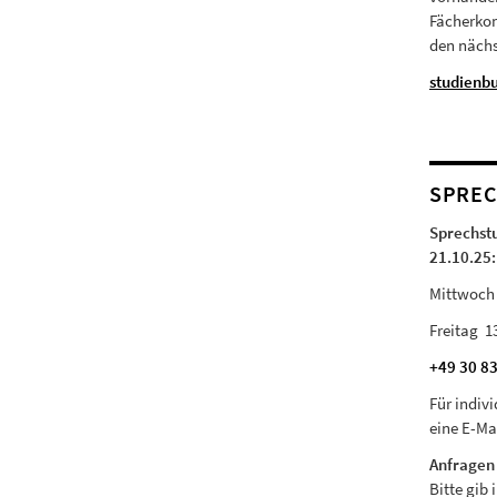
Fächerkom
den näch
studienb
SPREC
Sprechstu
21.10.25:
Mittwoch 9
Freitag 13
+49 30 8
Für indiv
eine E-Ma
Anfragen 
Bitte gib