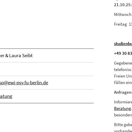
21.10.25:
Mittwoch 9
Freitag 13
studienb
+49 30 8
er & Laura Seibt
Gegebenen
telefonis
Freien Un
p@ewi-psy.fu-berlin.de
Fällen ei
Anfragen 
ratung
Informier
Beratung
besonders
Bitte geb
vorhande